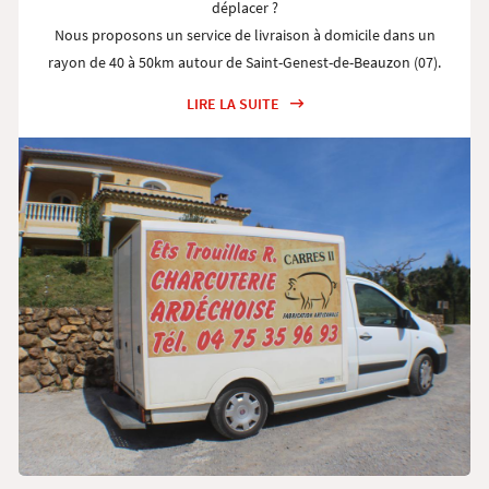
déplacer ?
Nous proposons un service de livraison à domicile dans un
rayon de 40 à 50km autour de Saint-Genest-de-Beauzon (07).
Profitez de la qualité de nos produits, expédiés sous 24 à 48
LIRE LA SUITE
heures d’octobre à avril, pour une dégustation rapide
directement chez vous !
Co
n
tactez-nous par téléphone :
04 75 35 96 93