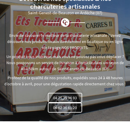
charcuteries artisanales
Saint-Genest-de-Beauzon en Ardèche (07)
Envie de savourer le meilleur de la charcuterie artisanale ? Venez
découvrir nos produits locaux directement en boutique ou en ligne
sur la page NOS PRODUITS.
Un produit vous intéresse, mais vous ne pouvez pas vous déplacer ?
Nous proposons un service de livraison à domicile dans un rayon de
40 à 50km autour de Saint-Genest-de-Beauzon (07).
Une question 
Profitez de la qualité de nos produits, expédiés sous 24 à 48 heures
d’octobre à avril, pour une dégustation rapide directement chez vous !
ACCUEIL
04 75 35 96 93
04 75 35 96 93
SAVOIR FAIRE
06 62 36 61 20
NOS PRODUITS
06 62 36 61 20
ALERIE PHOTOS