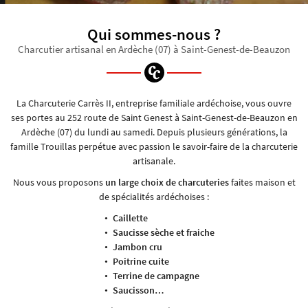
Qui sommes-nous ?
Charcutier artisanal en Ardèche (07)
à Saint-Genest-de-Beauzon
En cochant cette case, vous consentez à recevoir nos propositions commerciales à l'adresse
email indiqué ci-dessus. Vous pouvez vous désinscrire à tout moment en utilisant
le
formulaire de désinscription
.
La Charcuterie Carrès II, entreprise familiale ardéchoise, vous ouvre
INSCRIPTION
ses portes au 252 route de Saint Genest à Saint-Genest-de-Beauzon en
Ardèche (07) du lundi au samedi. Depuis plusieurs générations, la
famille Trouillas perpétue avec passion le savoir-faire de la charcuterie
artisanale.
Nous vous proposons
un large choix de charcuteries
faites maison et
de spécialités ardéchoises :
Caillette
Saucisse sèche et fraiche
Jambon cru
Poitrine cuite
Terrine de campagne
Saucisson…