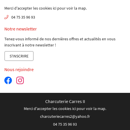
SAVOIR FAIRE
Merci d'accepter les cookies
ici
pour voir la map.
NOS PRODUITS
06 62 36 61 20
04 75 35 96 93
ALERIE PHOTOS
Notre newsletter
ACTUALITÉS
Tenez-vous informé de nos dernières offres et actualités en vous
Rejoignez-nous
inscrivant à notre
newsletter !
AVIS
S'INSCRIRE
CONTACT
Restez inform
Nous rejoindre
INSCRIPTION NEWS
Charcuterie Carres II
Merci d'accepter les cookies
ici
pour voir la map.
04 75 35 96 93