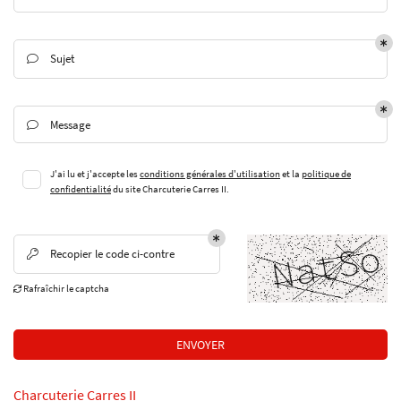
Sujet

En cochant cette case, vous consentez à recevoir nos propositions commerciales à l'adresse
email indiqué ci-dessus. Vous pouvez vous désinscrire à tout moment en utilisant
le
formulaire de désinscription
.
Message

INSCRIPTION
J'ai lu et j'accepte les
conditions générales d'utilisation
et la
politique de
confidentialité
du site
Charcuterie Carres II
.
Recopier le code ci-contre

Rafraîchir le captcha

Une question 
ENVOYER
ACCUEIL
04 75 35 96 93
Charcuterie Carres II